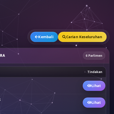
Kembali
Carian Keseluruhan
ARA
6 Parlimen
Tindakan
Lihat
S
Lihat